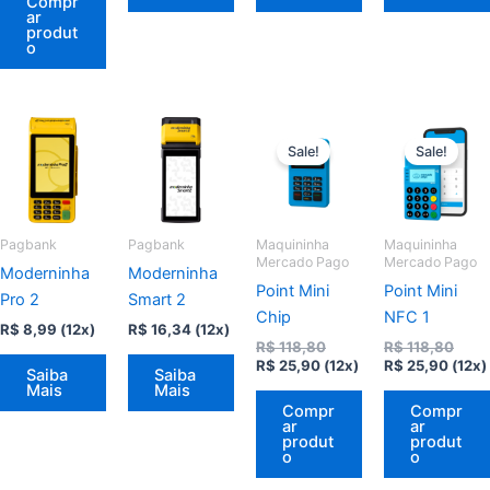
Compr
ar
produt
o
Sale!
Sale!
Pagbank
Pagbank
Maquininha
Maquininha
Mercado Pago
Mercado Pago
Moderninha
Moderninha
Point Mini
Point Mini
Pro 2
Smart 2
Chip
NFC 1
R$
8,99
(12x)
R$
16,34
(12x)
O
O
R$
118,80
R$
118,80
O
preço
O
preç
R$
25,90
(12x)
R$
25,90
(12x)
Saiba
Saiba
preço
original
preço
origi
Mais
Mais
atual
era:
atual
era:
Compr
Compr
é:
R$ 118,80.
é:
R$ 11
ar
ar
R$ 25,90.
R$ 25
produt
produt
o
o