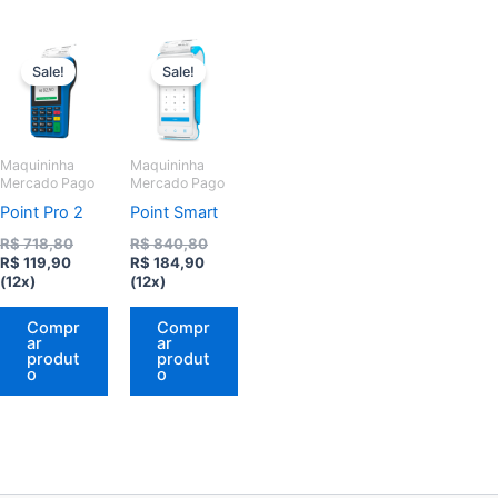
Sale!
Sale!
Maquininha
Maquininha
Mercado Pago
Mercado Pago
Point Pro 2
Point Smart
O
O
R$
718,80
R$
840,80
O
preço
O
preço
R$
119,90
R$
184,90
preço
original
preço
original
(12x)
(12x)
atual
era:
atual
era:
é:
R$ 718,80.
é:
R$ 840,80.
Compr
Compr
R$ 119,90.
R$ 184,90.
ar
ar
produt
produt
o
o