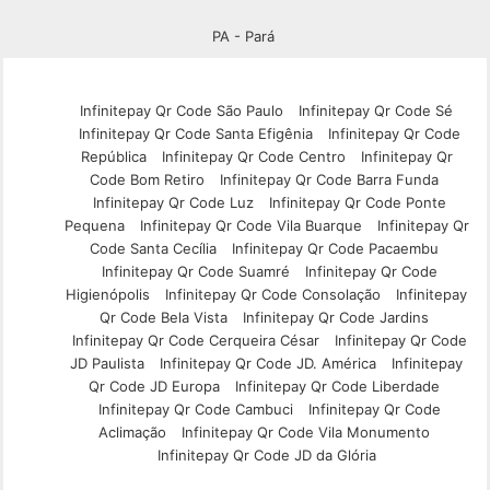
PA - Pará
Infinitepay Qr Code São Paulo
Infinitepay Qr Code Sé
Infinitepay Qr Code Santa Efigênia
Infinitepay Qr Code
República
Infinitepay Qr Code Centro
Infinitepay Qr
Code Bom Retiro
Infinitepay Qr Code Barra Funda
Infinitepay Qr Code Luz
Infinitepay Qr Code Ponte
Pequena
Infinitepay Qr Code Vila Buarque
Infinitepay Qr
Code Santa Cecília
Infinitepay Qr Code Pacaembu
Infinitepay Qr Code Suamré
Infinitepay Qr Code
Higienópolis
Infinitepay Qr Code Consolação
Infinitepay
Qr Code Bela Vista
Infinitepay Qr Code Jardins
Infinitepay Qr Code Cerqueira César
Infinitepay Qr Code
JD Paulista
Infinitepay Qr Code JD. América
Infinitepay
Qr Code JD Europa
Infinitepay Qr Code Liberdade
Infinitepay Qr Code Cambuci
Infinitepay Qr Code
Aclimação
Infinitepay Qr Code Vila Monumento
Infinitepay Qr Code JD da Glória