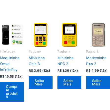
Infinitepay
Pagbank
Pagbank
Pagbank
Maquininha
Minizinha
Minizinha
Moderninha
Smart
Chip 3
NFC 2
Plus 2
InfinitePay
R$
3,99
(12x)
R$
1,39
(12x)
R$
4,99
(12x)
R$
16,58
(12x)
Saiba
Saiba
Saiba
Mais
Mais
Mais
Compr
ar
produt
o