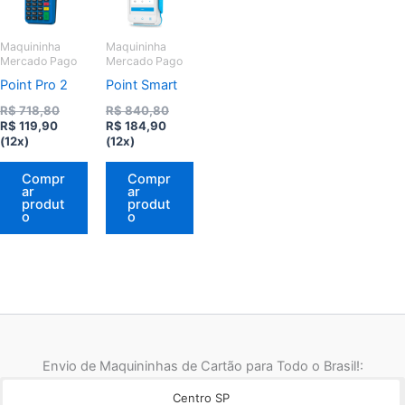
Maquininha
Maquininha
Mercado Pago
Mercado Pago
Point Pro 2
Point Smart
O
O
R$
718,80
R$
840,80
O
preço
O
preço
R$
119,90
R$
184,90
preço
original
preço
original
(12x)
(12x)
atual
era:
atual
era:
é:
R$ 718,80.
é:
R$ 840,80.
Compr
Compr
R$ 119,90.
R$ 184,90.
ar
ar
produt
produt
o
o
Envio de Maquininhas de Cartão para Todo o Brasil!:
Centro SP