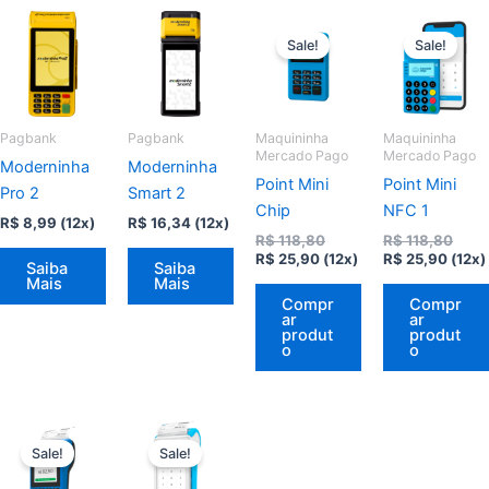
Sale!
Sale!
Pagbank
Pagbank
Maquininha
Maquininha
Mercado Pago
Mercado Pago
Moderninha
Moderninha
Point Mini
Point Mini
Pro 2
Smart 2
Chip
NFC 1
R$
8,99
(12x)
R$
16,34
(12x)
O
O
R$
118,80
R$
118,80
O
preço
O
preç
R$
25,90
(12x)
R$
25,90
(12x)
Saiba
Saiba
preço
original
preço
origi
Mais
Mais
atual
era:
atual
era:
Compr
Compr
é:
R$ 118,80.
é:
R$ 11
ar
ar
R$ 25,90.
R$ 25
produt
produt
o
o
Sale!
Sale!