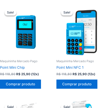
Sale!
Sale!
Sale!
Sale!
Maquininha Mercado Pago
Maquininha Mercado Pago
Point Mini Chip
Point Mini NFC 1
O
O
O
O
R$
118,80
R$
25,90
(12x)
R$
118,80
R$
25,90
(12x)
preço
preço
preço
preço
original
atual
original
atual
Comprar produto
Comprar produto
era:
é:
era:
é:
R$ 118,80.
R$ 25,90.
R$ 118,80.
R$ 25,90.
Sale!
Sale!
Sale!
Sale!