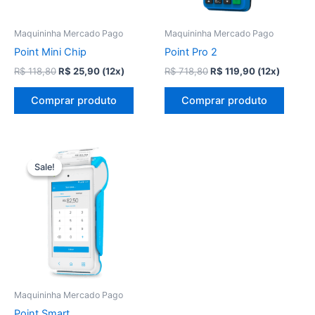
Maquininha Mercado Pago
Maquininha Mercado Pago
Point Mini Chip
Point Pro 2
O
O
O
O
R$
118,80
R$
25,90
(12x)
R$
718,80
R$
119,90
(12x)
preço
preço
preço
preço
original
atual
original
atual
Comprar produto
Comprar produto
era:
é:
era:
é:
R$ 118,80.
R$ 25,90.
R$ 718,80.
R$ 119,90.
Sale!
Sale!
Maquininha Mercado Pago
Point Smart