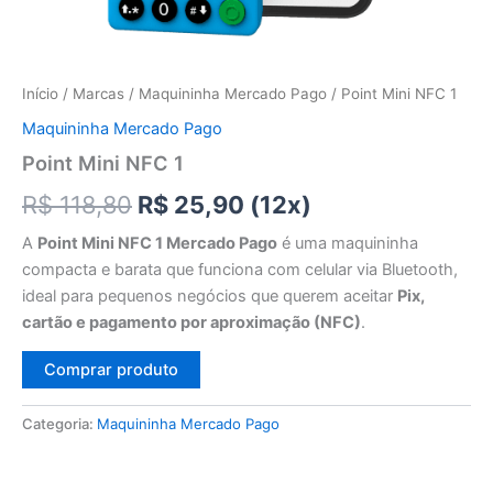
Início
/
Marcas
/
Maquininha Mercado Pago
/ Point Mini NFC 1
Maquininha Mercado Pago
Point Mini NFC 1
O
O
R$
118,80
R$
25,90
(12x)
preço
preço
A
Point Mini NFC 1 Mercado Pago
é uma maquininha
compacta e barata que funciona com celular via Bluetooth,
original
atual
ideal para pequenos negócios que querem aceitar
Pix,
era:
é:
cartão e pagamento por aproximação (NFC)
.
R$ 118,80.
R$ 25,90.
Comprar produto
Categoria:
Maquininha Mercado Pago