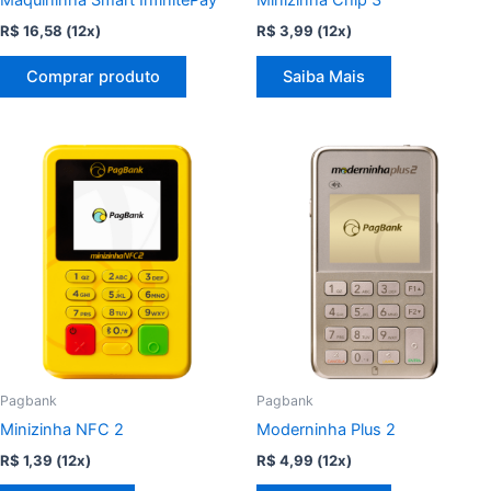
Maquininha Smart InfinitePay
Minizinha Chip 3
R$
16,58
(12x)
R$
3,99
(12x)
Comprar produto
Saiba Mais
Pagbank
Pagbank
Minizinha NFC 2
Moderninha Plus 2
R$
1,39
(12x)
R$
4,99
(12x)