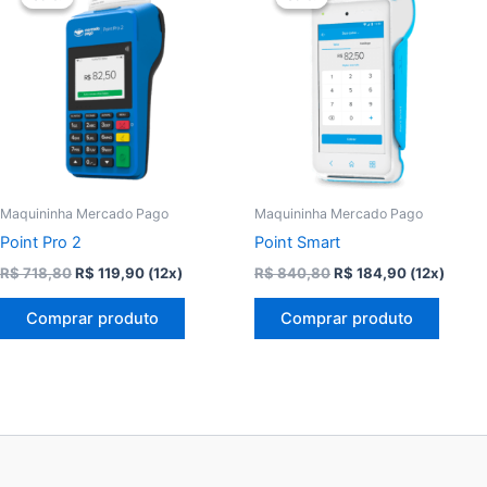
Maquininha Mercado Pago
Maquininha Mercado Pago
Point Pro 2
Point Smart
O
O
O
O
R$
718,80
R$
119,90
(12x)
R$
840,80
R$
184,90
(12x)
preço
preço
preço
preço
original
atual
original
atual
Comprar produto
Comprar produto
era:
é:
era:
é:
R$ 718,80.
R$ 119,90.
R$ 840,80.
R$ 184,90.