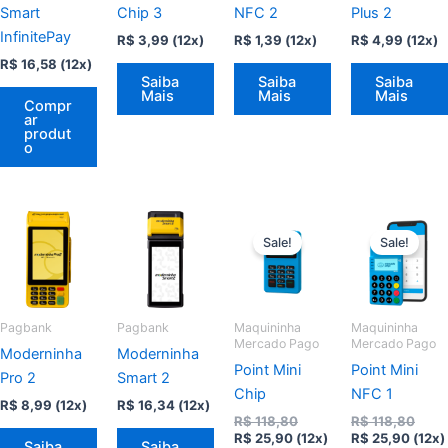
Smart
Chip 3
NFC 2
Plus 2
InfinitePay
R$
3,99
(12x)
R$
1,39
(12x)
R$
4,99
(12x)
R$
16,58
(12x)
Saiba
Saiba
Saiba
Mais
Mais
Mais
Compr
ar
produt
o
Sale!
Sale!
Pagbank
Pagbank
Maquininha
Maquininha
Mercado Pago
Mercado Pago
Moderninha
Moderninha
Point Mini
Point Mini
Pro 2
Smart 2
Chip
NFC 1
R$
8,99
(12x)
R$
16,34
(12x)
O
O
R$
118,80
R$
118,80
O
preço
O
preç
R$
25,90
(12x)
R$
25,90
(12x)
Saiba
Saiba