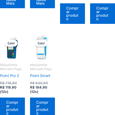
preço
original
preço
origi
Mais
Mais
atual
era:
atual
era:
Compr
Compr
é:
R$ 118,80.
é:
R$ 11
ar
ar
R$ 25,90.
R$ 25
produt
produt
o
o
Sale!
Sale!
Maquininha
Maquininha
Mercado Pago
Mercado Pago
Point Pro 2
Point Smart
O
O
R$
718,80
R$
840,80
O
preço
O
preço
R$
119,90
R$
184,90
preço
original
preço
original
(12x)
(12x)
atual
era:
atual
era:
é:
R$ 718,80.
é:
R$ 840,80.
Compr
Compr
R$ 119,90.
R$ 184,90.
ar
ar
produt
produt
o
o