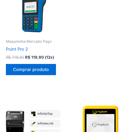
Maquininha Mercado Pago
Point Pro 2
O
O
R$
718,80
R$
119,90
(12x)
preço
preço
original
atual
Comprar produto
era:
é:
R$ 718,80.
R$ 119,90.