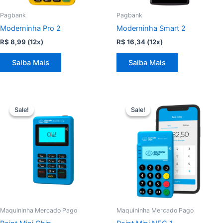
Pagbank
Pagbank
Moderninha Pro 2
Moderninha Smart 2
R$
8,99
(12x)
R$
16,34
(12x)
Saiba Mais
Saiba Mais
Sale!
Sale!
Sale!
Sale!
Maquininha Mercado Pago
Maquininha Mercado Pago