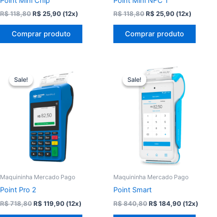
Point Mini Chip
Point Mini NFC 1
O
O
O
O
R$
118,80
R$
25,90
(12x)
R$
118,80
R$
25,90
(12x)
preço
preço
preço
preço
original
atual
original
atual
Comprar produto
Comprar produto
era:
é:
era:
é:
R$ 118,80.
R$ 25,90.
R$ 118,80.
R$ 25,90.
Sale!
Sale!
Sale!
Sale!
Maquininha Mercado Pago
Maquininha Mercado Pago
Point Pro 2
Point Smart
O
O
O
O
R$
718,80
R$
119,90
(12x)
R$
840,80
R$
184,90
(12x)
preço
preço
preço
preço