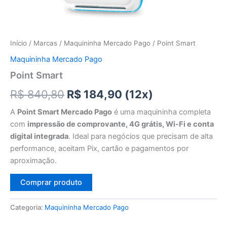
Início
/
Marcas
/
Maquininha Mercado Pago
/ Point Smart
Maquininha Mercado Pago
Point Smart
O
O
R$
840,80
R$
184,90
(12x)
preço
preço
A
Point Smart Mercado Pago
é uma maquininha completa
com
impressão de comprovante, 4G grátis, Wi-Fi e conta
original
atual
digital integrada
. Ideal para negócios que precisam de alta
era:
é:
performance, aceitam Pix, cartão e pagamentos por
aproximação.
R$ 840,80.
R$ 184,90.
Comprar produto
Categoria:
Maquininha Mercado Pago