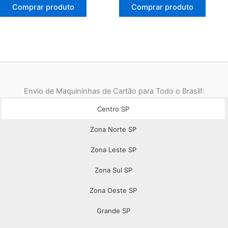
original
atual
original
atual
Comprar produto
Comprar produto
era:
é:
era:
é:
R$ 718,80.
R$ 119,90.
R$ 840,80.
R$ 184,90.
Envio de Maquininhas de Cartão para Todo o Brasil!:
Centro SP
Zona Norte SP
Zona Leste SP
Zona Sul SP
Zona Oeste SP
Grande SP