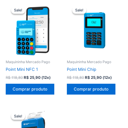
Sale!
Sale!
Sale!
Sale!
Maquininha Mercado Pago
Maquininha Mercado Pago
Point Mini NFC 1
Point Mini Chip
O
O
O
O
R$
118,80
R$
25,90
(12x)
R$
118,80
R$
25,90
(12x)
preço
preço
preço
preço
original
atual
original
atual
Comprar produto
Comprar produto
era:
é:
era:
é:
R$ 118,80.
R$ 25,90.
R$ 118,80.
R$ 25,90.
Sale!
Sale!