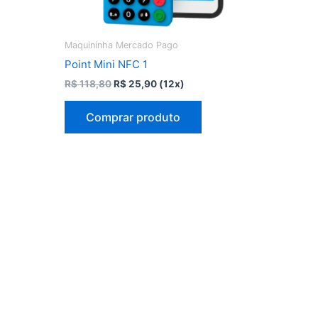
Maquininha Mercado Pago
Point Mini NFC 1
O
O
R$
118,80
R$
25,90
(12x)
preço
preço
original
atual
Comprar produto
era:
é:
R$ 118,80.
R$ 25,90.