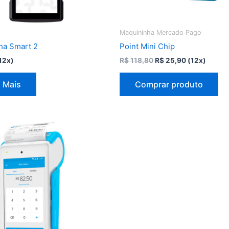
Maquininha Mercado Pago
ha Smart 2
Point Mini Chip
O
O
12x)
R$
118,80
R$
25,90
(12x)
preço
preço
original
atual
 Mais
Comprar produto
era:
é:
R$ 118,80.
R$ 25,90.