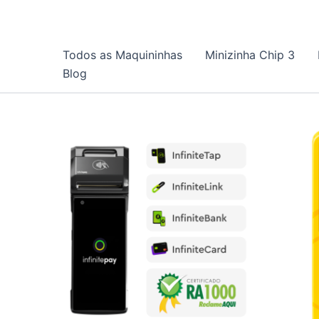
Ir
para
o
Todos as Maquininhas
Minizinha Chip 3
conteúdo
Blog