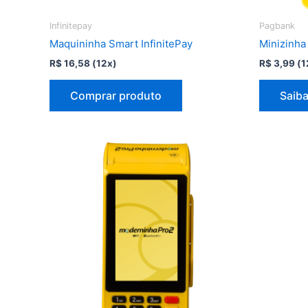
Infinitepay
Pagbank
Maquininha Smart InfinitePay
Minizinha
R$
16,58
(12x)
R$
3,99
(1
Comprar produto
Saiba