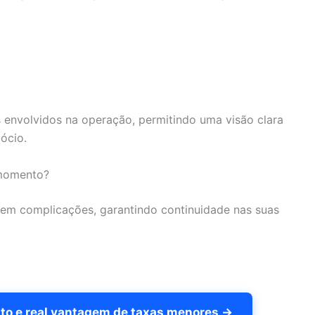
 envolvidos na operação, permitindo uma visão clara
ócio.
 momento?
 sem complicações, garantindo continuidade nas suas
to e real vantagem de taxas menores →