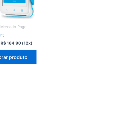
 Mercado Pago
rt
O
O
R$
184,90
(12x)
preço
preço
original
atual
rar produto
era:
é:
R$ 840,80.
R$ 184,90.