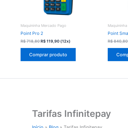
Maquininha Mercado Pago
Maquininha
Point Pro 2
Point Sma
O
O
R$
718,80
R$
119,90
(12x)
R$
840,80
preço
preço
original
atual
Comprar produto
Comp
era:
é:
R$ 718,80.
R$ 119,90.
Tarifas Infinitepay
Início
Blog
Tarifas Infinitepay