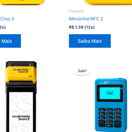
Pagbank
 Chip 3
Minizinha NFC 2
2x)
R$
1,39
(12x)
 Mais
Saiba Mais
Sale!