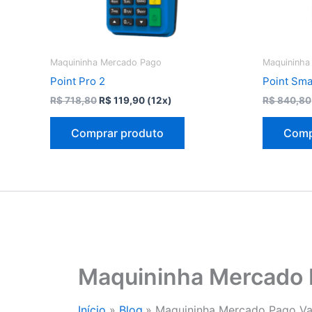
Maquininha Mercado Pago
Maquininha
Point Pro 2
Point Sma
O
O
R$
718,80
R$
119,90
(12x)
R$
840,80
preço
preço
original
atual
Comprar produto
Comp
era:
é:
R$ 718,80.
R$ 119,90.
Maquininha Mercado 
Início
Blog
Maquininha Mercado Pago Va