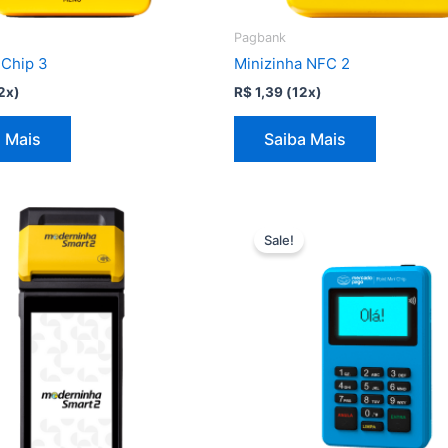
Pagbank
 Chip 3
Minizinha NFC 2
2x)
R$
1,39
(12x)
 Mais
Saiba Mais
Sale!