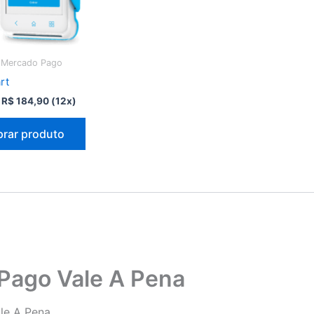
 Mercado Pago
rt
O
O
R$
184,90
(12x)
preço
preço
original
atual
rar produto
era:
é:
R$ 840,80.
R$ 184,90.
Pago Vale A Pena
le A Pena