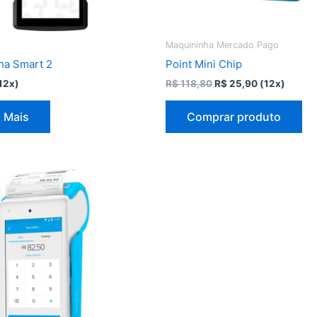
Maquininha Mercado Pago
ha Smart 2
Point Mini Chip
O
O
12x)
R$
118,80
R$
25,90
(12x)
preço
preço
original
atual
 Mais
Comprar produto
era:
é:
R$ 118,80.
R$ 25,90.