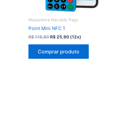
Maquininha Mercado Pago
Point Mini NFC 1
O
O
R$
118,80
R$
25,90
(12x)
preço
preço
original
atual
Comprar produto
era:
é:
R$ 118,80.
R$ 25,90.