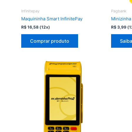
Infinitepay
Pagbank
Maquininha Smart InfinitePay
Minizinha
R$
16,58
(12x)
R$
3,99
(1
Comprar produto
Saiba