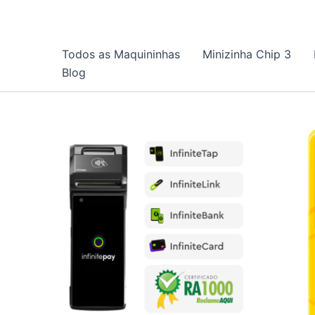
Ir
para
o
Todos as Maquininhas
Minizinha Chip 3
conteúdo
Blog