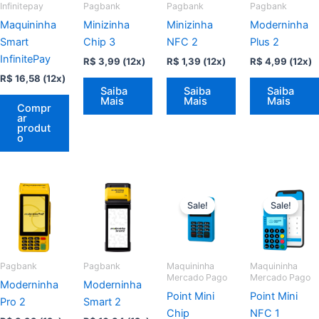
Infinitepay
Pagbank
Pagbank
Pagbank
Maquininha
Minizinha
Minizinha
Moderninha
Smart
Chip 3
NFC 2
Plus 2
InfinitePay
R$
3,99
(12x)
R$
1,39
(12x)
R$
4,99
(12x)
R$
16,58
(12x)
Saiba
Saiba
Saiba
Mais
Mais
Mais
Compr
ar
produt
o
Sale!
Sale!
Pagbank
Pagbank
Maquininha
Maquininha
Mercado Pago
Mercado Pago
Moderninha
Moderninha
Point Mini
Point Mini
Pro 2
Smart 2
Chip
NFC 1