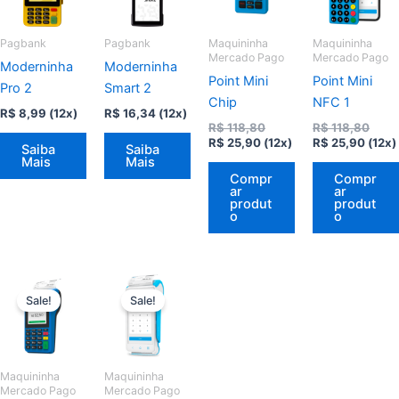
Pagbank
Pagbank
Maquininha
Maquininha
Mercado Pago
Mercado Pago
Moderninha
Moderninha
Point Mini
Point Mini
Pro 2
Smart 2
Chip
NFC 1
R$
8,99
(12x)
R$
16,34
(12x)
O
O
R$
118,80
R$
118,80
O
preço
O
preç
R$
25,90
(12x)
R$
25,90
(12x)
Saiba
Saiba
preço
original
preço
origi
Mais
Mais
atual
era:
atual
era:
Compr
Compr
é:
R$ 118,80.
é:
R$ 11
ar
ar
R$ 25,90.
R$ 25
produt
produt
o
o
Sale!
Sale!
Maquininha
Maquininha
Mercado Pago
Mercado Pago