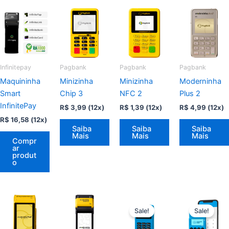
Infinitepay
Pagbank
Pagbank
Pagbank
Maquininha
Minizinha
Minizinha
Moderninha
Smart
Chip 3
NFC 2
Plus 2
InfinitePay
R$
3,99
(12x)
R$
1,39
(12x)
R$
4,99
(12x)
R$
16,58
(12x)
Saiba
Saiba
Saiba
Mais
Mais
Mais
Compr
ar
produt
o
Sale!
Sale!