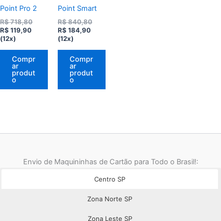
Point Pro 2
Point Smart
O
O
R$
718,80
R$
840,80
O
preço
O
preço
R$
119,90
R$
184,90
preço
original
preço
original
(12x)
(12x)
atual
era:
atual
era:
é:
R$ 718,80.
é:
R$ 840,80.
Compr
Compr
R$ 119,90.
R$ 184,90.
ar
ar
produt
produt
o
o
Envio de Maquininhas de Cartão para Todo o Brasil!:
Centro SP
Zona Norte SP
Zona Leste SP