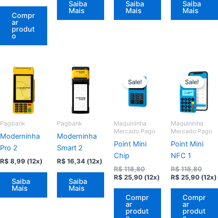
Saiba
Saiba
Saiba
Mais
Mais
Mais
Compr
ar
produt
o
Sale!
Sale!
Pagbank
Pagbank
Maquininha
Maquininha
Mercado Pago
Mercado Pago
Moderninha
Moderninha
Point Mini
Point Mini
Pro 2
Smart 2
Chip
NFC 1
R$
8,99
(12x)
R$
16,34
(12x)
O
O
R$
118,80
R$
118,80
O
preço
O
preç
R$
25,90
(12x)
R$
25,90
(12x)
Saiba
Saiba
preço
original
preço
origi
Mais
Mais
atual
era:
atual
era:
Compr
Compr
é:
R$ 118,80.
é:
R$ 11
ar
ar
R$ 25,90.
R$ 25
produt
produt
o
o