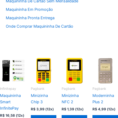
Maquininha De Cartão Sem Mensalidade
Maquininha Em Promoção
Maquininha Pronta Entrega
Onde Comprar Maquininha De Cartão
Infinitepay
Pagbank
Pagbank
Pagbank
Maquininha
Minizinha
Minizinha
Moderninha
Smart
Chip 3
NFC 2
Plus 2
InfinitePay
R$
3,99
(12x)
R$
1,39
(12x)
R$
4,99
(12x)
R$
16,58
(12x)