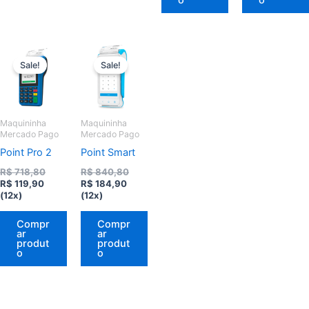
Sale!
Sale!
Maquininha
Maquininha
Mercado Pago
Mercado Pago
Point Pro 2
Point Smart
O
O
R$
718,80
R$
840,80
O
preço
O
preço
R$
119,90
R$
184,90
preço
original
preço
original
(12x)
(12x)
atual
era:
atual
era:
é:
R$ 718,80.
é:
R$ 840,80.
Compr
Compr
R$ 119,90.
R$ 184,90.
ar
ar
produt
produt
o
o