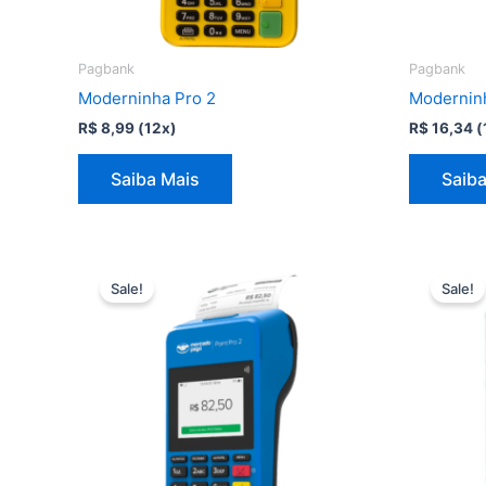
Pagbank
Pagbank
Moderninha Pro 2
Modernin
R$
8,99
(12x)
R$
16,34
(
Saiba Mais
Saiba
Sale!
Sale!