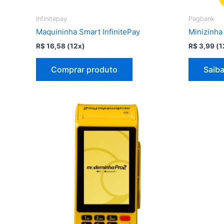
Infinitepay
Pagbank
Maquininha Smart InfinitePay
Minizinha
R$
16,58
(12x)
R$
3,99
(1
Comprar produto
Saiba