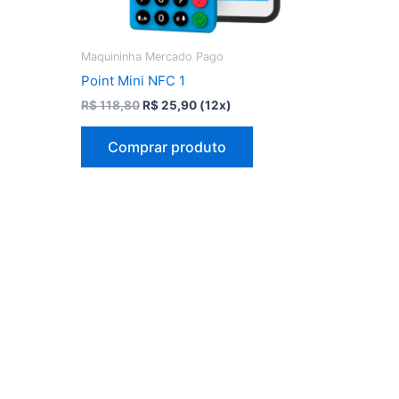
Maquininha Mercado Pago
Point Mini NFC 1
O
O
R$
118,80
R$
25,90
(12x)
preço
preço
original
atual
Comprar produto
era:
é:
R$ 118,80.
R$ 25,90.