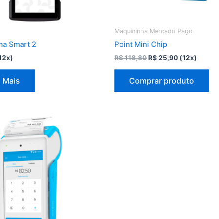
Maquininha Mercado Pago
ha Smart 2
Point Mini Chip
O
O
12x)
R$
118,80
R$
25,90
(12x)
preço
preço
original
atual
 Mais
Comprar produto
era:
é:
R$ 118,80.
R$ 25,90.