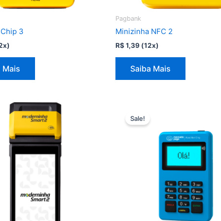
Pagbank
 Chip 3
Minizinha NFC 2
2x)
R$
1,39
(12x)
 Mais
Saiba Mais
Sale!