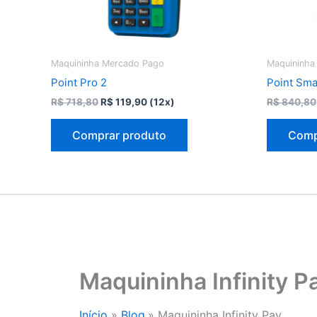
Maquininha Mercado Pago
Maquininha
Point Pro 2
Point Sma
O
O
R$
718,80
R$
119,90
(12x)
R$
840,80
preço
preço
original
atual
Comprar produto
Comp
era:
é:
R$ 718,80.
R$ 119,90.
Maquininha Infinity P
Início
Blog
Maquininha Infinity Pay