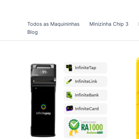
Ir
para
o
Todos as Maquininhas
Minizinha Chip 3
conteúdo
Blog