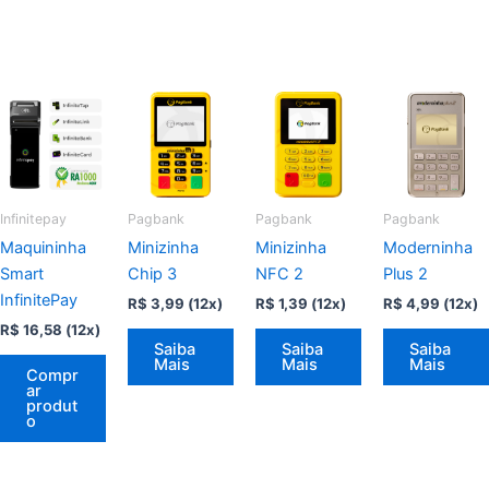
Infinitepay
Pagbank
Pagbank
Pagbank
Maquininha
Minizinha
Minizinha
Moderninha
Smart
Chip 3
NFC 2
Plus 2
InfinitePay
R$
3,99
(12x)
R$
1,39
(12x)
R$
4,99
(12x)
R$
16,58
(12x)
Saiba
Saiba
Saiba
Mais
Mais
Mais
Compr
ar
produt
o