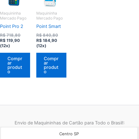
Maquininha
Maquininha
Mercado Pago
Mercado Pago
Point Pro 2
Point Smart
O
O
R$
718,80
R$
840,80
O
preço
O
preço
R$
119,90
R$
184,90
preço
original
preço
original
(12x)
(12x)
atual
era:
atual
era:
é:
R$ 718,80.
é:
R$ 840,80.
Compr
Compr
R$ 119,90.
R$ 184,90.
ar
ar
produt
produt
o
o
Envio de Maquininhas de Cartão para Todo o Brasil!:
Centro SP