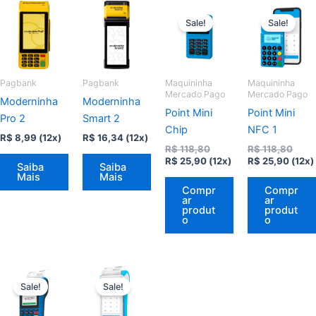
Sale!
Sale!
Pagbank
Pagbank
Maquininha
Maquininha
Mercado Pago
Mercado Pago
Moderninha
Moderninha
Point Mini
Point Mini
Pro 2
Smart 2
Chip
NFC 1
R$
8,99
(12x)
R$
16,34
(12x)
O
O
R$
118,80
R$
118,80
O
preço
O
preç
R$
25,90
(12x)
R$
25,90
(12x)
Saiba
Saiba
preço
original
preço
origi
Mais
Mais
atual
era:
atual
era:
Compr
Compr
é:
R$ 118,80.
é:
R$ 11
ar
ar
R$ 25,90.
R$ 25
produt
produt
o
o
Sale!
Sale!