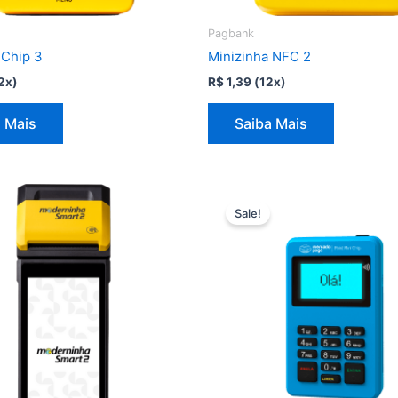
Pagbank
 Chip 3
Minizinha NFC 2
2x)
R$
1,39
(12x)
 Mais
Saiba Mais
Sale!