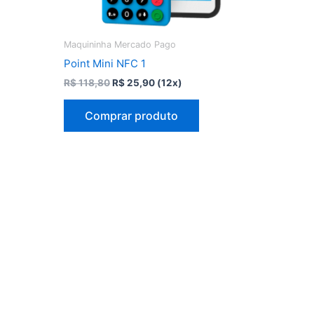
Maquininha Mercado Pago
Point Mini NFC 1
O
O
R$
118,80
R$
25,90
(12x)
preço
preço
original
atual
Comprar produto
era:
é:
R$ 118,80.
R$ 25,90.