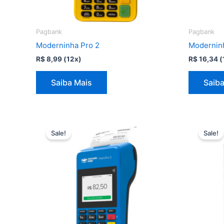
Pagbank
Pagbank
Moderninha Pro 2
Modernin
R$
8,99
(12x)
R$
16,34
(
Saiba Mais
Saiba
Sale!
Sale!