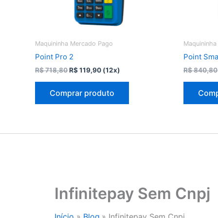
Maquininha Mercado Pago
Maquininha
Point Pro 2
Point Sma
O
O
R$
718,80
R$
119,90
(12x)
R$
840,80
preço
preço
original
atual
Comprar produto
Comp
era:
é:
R$ 718,80.
R$ 119,90.
Infinitepay Sem Cnpj
Início
Blog
Infinitepay Sem Cnpj