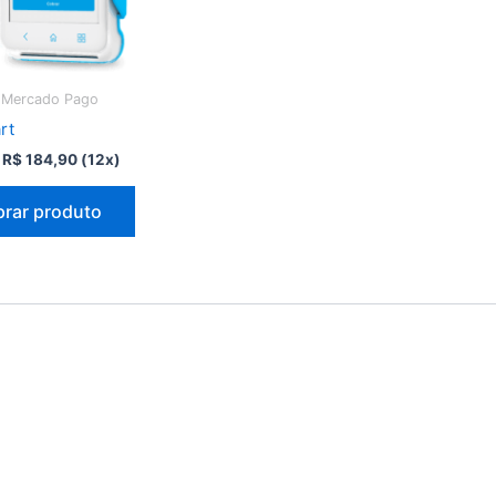
 Mercado Pago
rt
O
O
R$
184,90
(12x)
preço
preço
original
atual
rar produto
era:
é:
R$ 840,80.
R$ 184,90.