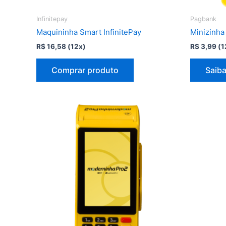
Infinitepay
Pagbank
Maquininha Smart InfinitePay
Minizinha
R$
16,58
(12x)
R$
3,99
(1
Comprar produto
Saiba