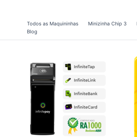
Ir
para
o
Todos as Maquininhas
Minizinha Chip 3
conteúdo
Blog