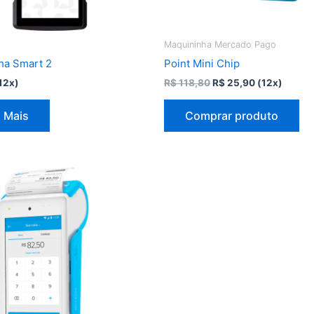
Maquininha Mercado Pago
ha Smart 2
Point Mini Chip
O
O
12x)
R$
118,80
R$
25,90
(12x)
preço
preço
original
atual
 Mais
Comprar produto
era:
é:
R$ 118,80.
R$ 25,90.