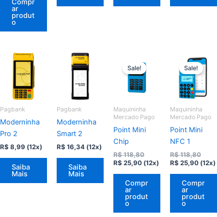
Compr
ar
produt
o
Sale!
Sale!
Pagbank
Pagbank
Maquininha
Maquininha
Mercado Pago
Mercado Pago
Moderninha
Moderninha
Point Mini
Point Mini
Pro 2
Smart 2
Chip
NFC 1
R$
8,99
(12x)
R$
16,34
(12x)
O
O
R$
118,80
R$
118,80
O
preço
O
preç
R$
25,90
(12x)
R$
25,90
(12x)
Saiba
Saiba
preço
original
preço
origi
Mais
Mais
atual
era:
atual
era:
Compr
Compr
é:
R$ 118,80.
é:
R$ 11
ar
ar
R$ 25,90.
R$ 25
produt
produt
o
o