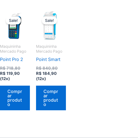
Sale!
Sale!
Maquininha
Maquininha
Mercado Pago
Mercado Pago
Point Pro 2
Point Smart
O
O
R$
718,80
R$
840,80
O
preço
O
preço
R$
119,90
R$
184,90
preço
original
preço
original
(12x)
(12x)
atual
era:
atual
era:
é:
R$ 718,80.
é:
R$ 840,80.
Compr
Compr
R$ 119,90.
R$ 184,90.
ar
ar
produt
produt
o
o