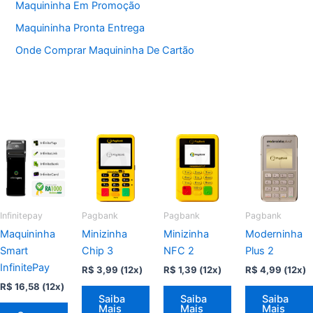
Maquininha Em Promoção
Maquininha Pronta Entrega
Onde Comprar Maquininha De Cartão
Infinitepay
Pagbank
Pagbank
Pagbank
Maquininha
Minizinha
Minizinha
Moderninha
Smart
Chip 3
NFC 2
Plus 2
InfinitePay
R$
3,99
(12x)
R$
1,39
(12x)
R$
4,99
(12x)
R$
16,58
(12x)
Saiba
Saiba
Saiba
Mais
Mais
Mais