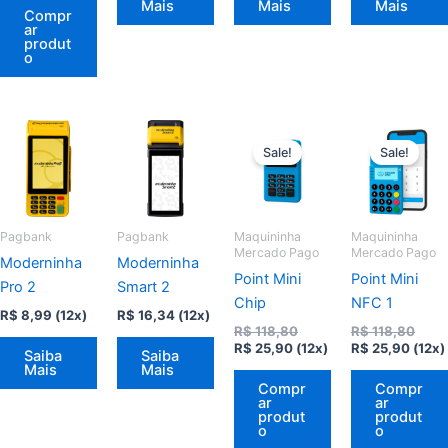
Mais
Mais
Mais
Compr
ar
produt
o
Sale!
Sale!
Pagbank
Pagbank
Maquininha
Maquininha
Mercado Pago
Mercado Pago
Moderninha
Moderninha
Point Mini
Point Mini
Pro 2
Smart 2
Chip
NFC 1
R$
8,99
(12x)
R$
16,34
(12x)
O
O
R$
118,80
R$
118,80
O
preço
O
preç
R$
25,90
(12x)
R$
25,90
(12x)
Saiba
Saiba
preço
original
preço
origi
Mais
Mais
atual
era:
atual
era:
Compr
Compr
é:
R$ 118,80.
é:
R$ 11
ar
ar
R$ 25,90.
R$ 25
produt
produt
o
o