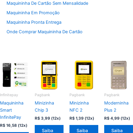
Maquininha De Cartão Sem Mensalidade
Maquininha Em Promoção
Maquininha Pronta Entrega
Onde Comprar Maquininha De Cartão
Infinitepay
Pagbank
Pagbank
Pagbank
Maquininha
Minizinha
Minizinha
Moderninha
Smart
Chip 3
NFC 2
Plus 2
InfinitePay
R$
3,99
(12x)
R$
1,39
(12x)
R$
4,99
(12x)
R$
16,58
(12x)
Saiba
Saiba
Saiba