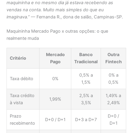
maquininha e no mesmo dia já estava recebendo as
vendas na conta. Muito mais simples do que eu
imaginava.”
— Fernanda R., dona de salão, Campinas-SP.
Maquininha Mercado Pago x outras opções: o que
realmente muda
Mercado
Banco
Outra
Critério
Pago
Tradicional
Fintech
0,5% a
0% a
Taxa débito
0%
1,5%
0,5%
Taxa crédito
2,5% a
1,49% a
1,99%
à vista
3,5%
2,49%
Prazo
D+0 /
D+0 / D+1
D+3 a D+7
recebimento
D+1