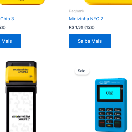
Pagbank
 Chip 3
Minizinha NFC 2
2x)
R$
1,39
(12x)
 Mais
Saiba Mais
Sale!