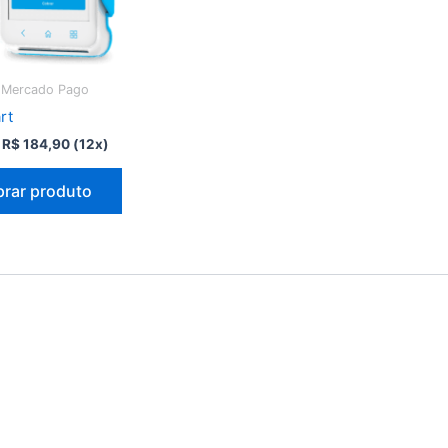
 Mercado Pago
rt
O
O
R$
184,90
(12x)
preço
preço
original
atual
rar produto
era:
é:
R$ 840,80.
R$ 184,90.