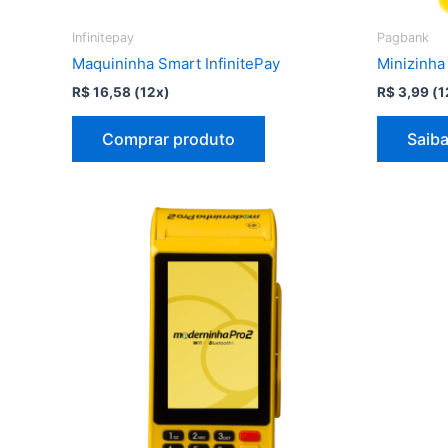
Infinitepay
Pagbank
Maquininha Smart InfinitePay
Minizinha
R$
16,58
(12x)
R$
3,99
(1
Comprar produto
Saiba