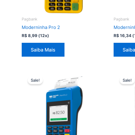
Pagbank
Pagbank
Moderninha Pro 2
Modernin
R$
8,99
(12x)
R$
16,34
(
Saiba Mais
Saiba
Sale!
Sale!