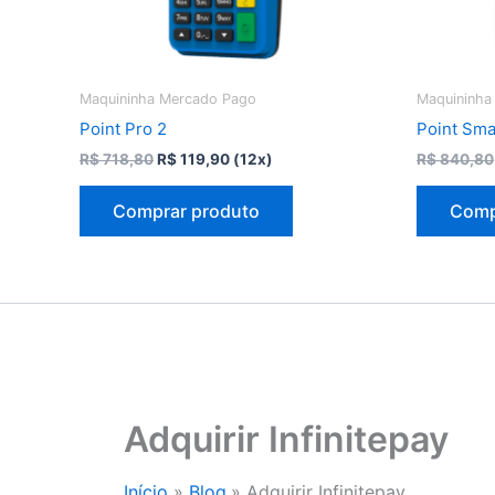
Maquininha Mercado Pago
Maquininha
Point Pro 2
Point Sma
O
O
R$
718,80
R$
119,90
(12x)
R$
840,80
preço
preço
original
atual
Comprar produto
Comp
era:
é:
R$ 718,80.
R$ 119,90.
Adquirir Infinitepay
Início
Blog
Adquirir Infinitepay