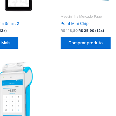
Maquininha Mercado Pago
ha Smart 2
Point Mini Chip
O
O
12x)
R$
118,80
R$
25,90
(12x)
preço
preço
original
atual
 Mais
Comprar produto
era:
é:
R$ 118,80.
R$ 25,90.