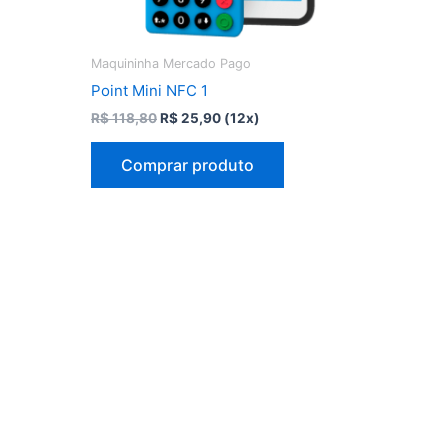
Maquininha Mercado Pago
Point Mini NFC 1
O
O
R$
118,80
R$
25,90
(12x)
preço
preço
original
atual
Comprar produto
era:
é:
R$ 118,80.
R$ 25,90.