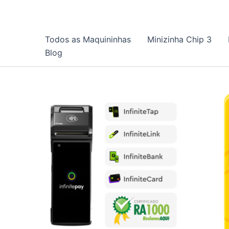
Ir
para
o
Todos as Maquininhas
Minizinha Chip 3
conteúdo
Blog