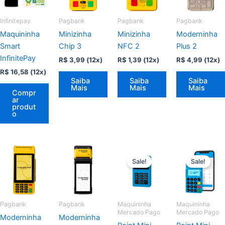
Infinitepay
Pagbank
Pagbank
Pagbank
Maquininha
Minizinha
Minizinha
Moderninha
Smart
Chip 3
NFC 2
Plus 2
InfinitePay
R$
3,99
(12x)
R$
1,39
(12x)
R$
4,99
(12x)
R$
16,58
(12x)
Saiba
Saiba
Saiba
Mais
Mais
Mais
Compr
ar
produt
o
Sale!
Sale!
Pagbank
Pagbank
Maquininha
Maquininha
Mercado Pago
Mercado Pago
Moderninha
Moderninha