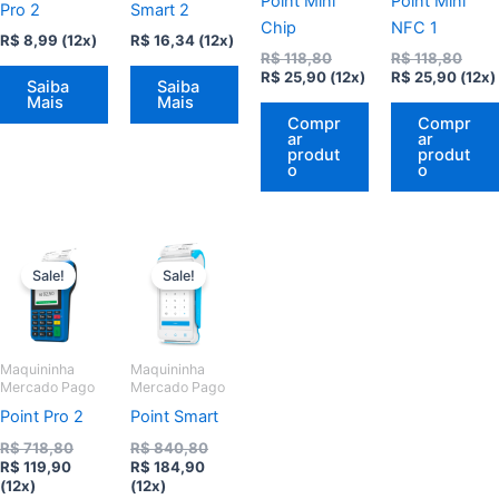
Point Mini
Point Mini
Pro 2
Smart 2
Chip
NFC 1
R$
8,99
(12x)
R$
16,34
(12x)
O
O
R$
118,80
R$
118,80
O
preço
O
preç
R$
25,90
(12x)
R$
25,90
(12x)
Saiba
Saiba
preço
original
preço
origi
Mais
Mais
atual
era:
atual
era:
Compr
Compr
é:
R$ 118,80.
é:
R$ 11
ar
ar
R$ 25,90.
R$ 25
produt
produt
o
o
Sale!
Sale!
Maquininha
Maquininha
Mercado Pago
Mercado Pago
Point Pro 2
Point Smart
O
O
R$
718,80
R$
840,80
O
preço
O
preço
R$
119,90
R$
184,90
preço
original
preço
original
(12x)
(12x)