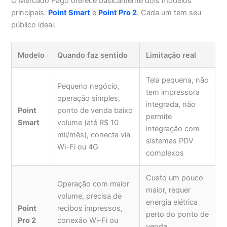
O Mercado Pago oferece basicamente dois modelos
principais:
Point Smart
e
Point Pro 2
. Cada um tem seu
público ideal.
Modelo
Quando faz sentido
Limitação real
Tela pequena, não
Pequeno negócio,
tem impressora
operação simples,
integrada, não
Point
ponto de venda baixo
permite
Smart
volume (até R$ 10
integração com
mil/mês), conecta via
sistemas PDV
Wi-Fi ou 4G
complexos
Custo um pouco
Operação com maior
maior, requer
volume, precisa de
energia elétrica
Point
recibos impressos,
perto do ponto de
Pro 2
conexão Wi-Fi ou
venda,