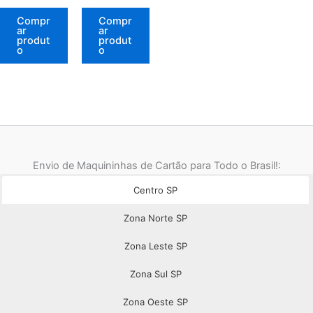
atual
era:
atual
era:
é:
R$ 718,80.
é:
R$ 840,80.
Compr
Compr
R$ 119,90.
R$ 184,90.
ar
ar
produt
produt
o
o
Envio de Maquininhas de Cartão para Todo o Brasil!:
Centro SP
Zona Norte SP
Zona Leste SP
Zona Sul SP
Zona Oeste SP