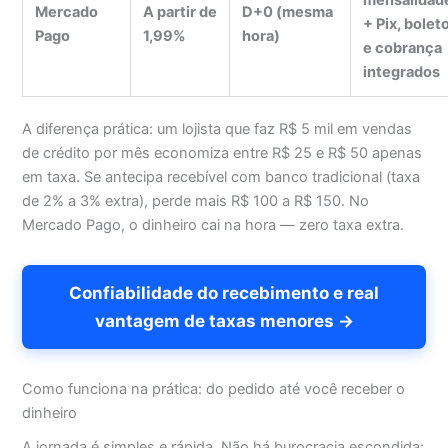
mensalidad
Mercado
A partir de
D+0 (mesma
+ Pix, bolet
Pago
1,99%
hora)
e cobrança
integrados
A diferença prática: um lojista que faz R$ 5 mil em vendas
de crédito por mês economiza entre R$ 25 e R$ 50 apenas
em taxa. Se antecipa recebível com banco tradicional (taxa
de 2% a 3% extra), perde mais R$ 100 a R$ 150. No
Mercado Pago, o dinheiro cai na hora — zero taxa extra.
Confiabilidade do recebimento e real
vantagem de taxas menores →
Como funciona na prática: do pedido até você receber o
dinheiro
A jornada é simples e rápida. Não há burocracia escondida: