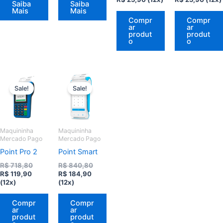
Saiba
Saiba
preço
original
preço
origi
Mais
Mais
atual
era:
atual
era:
Compr
Compr
é:
R$ 118,80.
é:
R$ 11
ar
ar
R$ 25,90.
R$ 25
produt
produt
o
o
Sale!
Sale!
Maquininha
Maquininha
Mercado Pago
Mercado Pago
Point Pro 2
Point Smart
O
O
R$
718,80
R$
840,80
O
preço
O
preço
R$
119,90
R$
184,90
preço
original
preço
original
(12x)
(12x)
atual
era:
atual
era:
é:
R$ 718,80.
é:
R$ 840,80.
Compr
Compr
R$ 119,90.
R$ 184,90.
ar
ar
produt
produt