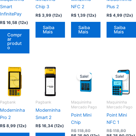
Smart
Chip 3
NFC 2
Plus 2
InfinitePay
R$
3,99
(12x)
R$
1,39
(12x)
R$
4,99
(12x)
R$
16,58
(12x)
Saiba
Saiba
Saiba
Mais
Mais
Mais
Compr
ar
produt
o
Sale!
Sale!
Pagbank
Pagbank
Maquininha
Maquininha
Mercado Pago
Mercado Pago
Moderninha
Moderninha
Point Mini
Point Mini
Pro 2
Smart 2
Chip
NFC 1
R$
8,99
(12x)
R$
16,34
(12x)
O
O
R$
118,80
R$
118,80
O
preço
O
preç
R$
25,90
(12x)
R$
25,90
(12x)