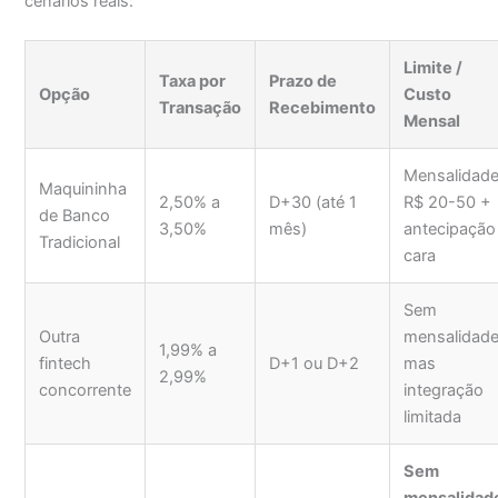
cenários reais:
Limite /
Taxa por
Prazo de
Opção
Custo
Transação
Recebimento
Mensal
Mensalidad
Maquininha
2,50% a
D+30 (até 1
R$ 20-50 +
de Banco
3,50%
mês)
antecipação
Tradicional
cara
Sem
Outra
mensalidade
1,99% a
fintech
D+1 ou D+2
mas
2,99%
concorrente
integração
limitada
Sem