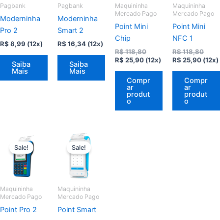
Pagbank
Pagbank
Maquininha
Maquininha
Mercado Pago
Mercado Pago
Moderninha
Moderninha
Point Mini
Point Mini
Pro 2
Smart 2
Chip
NFC 1
R$
8,99
(12x)
R$
16,34
(12x)
O
O
R$
118,80
R$
118,80
O
preço
O
preç
R$
25,90
(12x)
R$
25,90
(12x)
Saiba
Saiba
preço
original
preço
origi
Mais
Mais
atual
era:
atual
era:
Compr
Compr
é:
R$ 118,80.
é:
R$ 11
ar
ar
R$ 25,90.
R$ 25
produt
produt
o
o
Sale!
Sale!
Maquininha
Maquininha
Mercado Pago
Mercado Pago
Point Pro 2
Point Smart