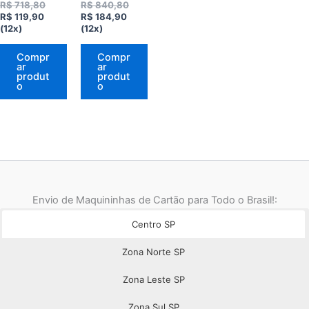
O
O
R$
718,80
R$
840,80
O
preço
O
preço
R$
119,90
R$
184,90
preço
original
preço
original
(12x)
(12x)
atual
era:
atual
era:
é:
R$ 718,80.
é:
R$ 840,80.
Compr
Compr
R$ 119,90.
R$ 184,90.
ar
ar
produt
produt
o
o
Envio de Maquininhas de Cartão para Todo o Brasil!:
Centro SP
Zona Norte SP
Zona Leste SP
Zona Sul SP