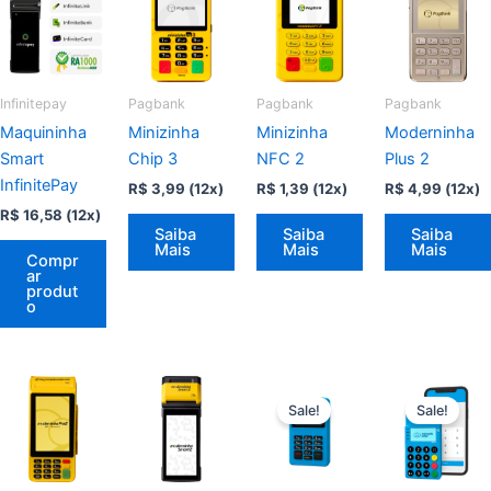
Infinitepay
Pagbank
Pagbank
Pagbank
Maquininha
Minizinha
Minizinha
Moderninha
Smart
Chip 3
NFC 2
Plus 2
InfinitePay
R$
3,99
(12x)
R$
1,39
(12x)
R$
4,99
(12x)
R$
16,58
(12x)
Saiba
Saiba
Saiba
Mais
Mais
Mais
Compr
ar
produt
o
Sale!
Sale!