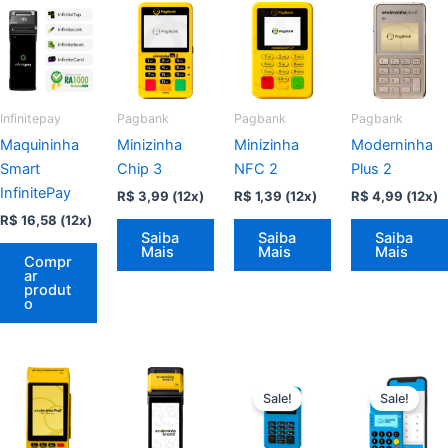
Infinitepay
Pagbank
Pagbank
Pagbank
Maquininha
Minizinha
Minizinha
Moderninha
Smart
Chip 3
NFC 2
Plus 2
InfinitePay
R$
3,99
(12x)
R$
1,39
(12x)
R$
4,99
(12x)
R$
16,58
(12x)
Saiba
Saiba
Saiba
Mais
Mais
Mais
Compr
ar
produt
o
Sale!
Sale!