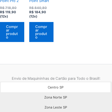
Point Pro 2
Point Smart
O
O
R$
718,80
R$
840,80
O
preço
O
preço
R$
119,90
R$
184,90
preço
original
preço
original
(12x)
(12x)
atual
era:
atual
era:
é:
R$ 718,80.
é:
R$ 840,80.
Compr
Compr
R$ 119,90.
R$ 184,90.
ar
ar
produt
produt
o
o
Envio de Maquininhas de Cartão para Todo o Brasil!:
Centro SP
Zona Norte SP
Zona Leste SP