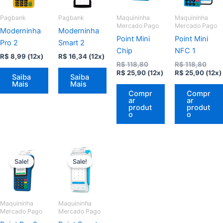
Pagbank
Pagbank
Maquininha
Maquininha
Mercado Pago
Mercado Pago
Moderninha
Moderninha
Point Mini
Point Mini
Pro 2
Smart 2
Chip
NFC 1
R$
8,99
(12x)
R$
16,34
(12x)
O
O
R$
118,80
R$
118,80
O
preço
O
preç
R$
25,90
(12x)
R$
25,90
(12x)
Saiba
Saiba
preço
original
preço
origi
Mais
Mais
atual
era:
atual
era:
Compr
Compr
é:
R$ 118,80.
é:
R$ 11
ar
ar
R$ 25,90.
R$ 25
produt
produt
o
o
Sale!
Sale!
Maquininha
Maquininha
Mercado Pago
Mercado Pago