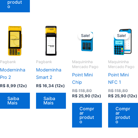
produt
o
Sale!
Sale!
Pagbank
Pagbank
Maquininha
Maquininha
Mercado Pago
Mercado Pago
Moderninha
Moderninha
Point Mini
Point Mini
Pro 2
Smart 2
Chip
NFC 1
R$
8,99
(12x)
R$
16,34
(12x)
O
O
R$
118,80
R$
118,80
O
preço
O
preç
R$
25,90
(12x)
R$
25,90
(12x)
Saiba
Saiba
preço
original
preço
origi
Mais
Mais
atual
era:
atual
era:
Compr
Compr
é:
R$ 118,80.
é:
R$ 11
ar
ar
R$ 25,90.
R$ 25
produt
produt
o
o