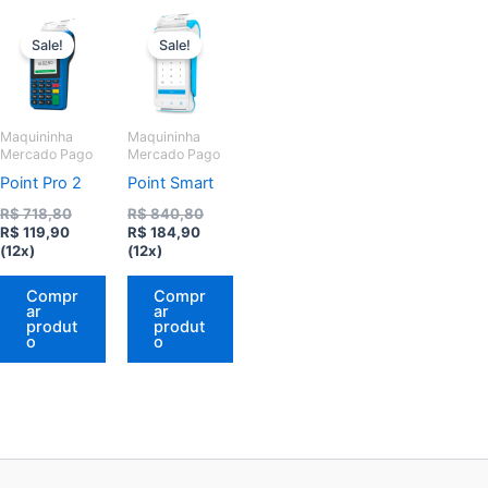
Sale!
Sale!
Maquininha
Maquininha
Mercado Pago
Mercado Pago
Point Pro 2
Point Smart
O
O
R$
718,80
R$
840,80
O
preço
O
preço
R$
119,90
R$
184,90
preço
original
preço
original
(12x)
(12x)
atual
era:
atual
era:
é:
R$ 718,80.
é:
R$ 840,80.
Compr
Compr
R$ 119,90.
R$ 184,90.
ar
ar
produt
produt
o
o