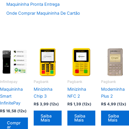
Maquininha Pronta Entrega
Onde Comprar Maquininha De Cartão
Infinitepay
Pagbank
Pagbank
Pagbank
Maquininha
Minizinha
Minizinha
Moderninha
Smart
Chip 3
NFC 2
Plus 2
InfinitePay
R$
3,99
(12x)
R$
1,39
(12x)
R$
4,99
(12x)
R$
16,58
(12x)
Saiba
Saiba
Saiba
Mais
Mais
Mais
Compr
ar